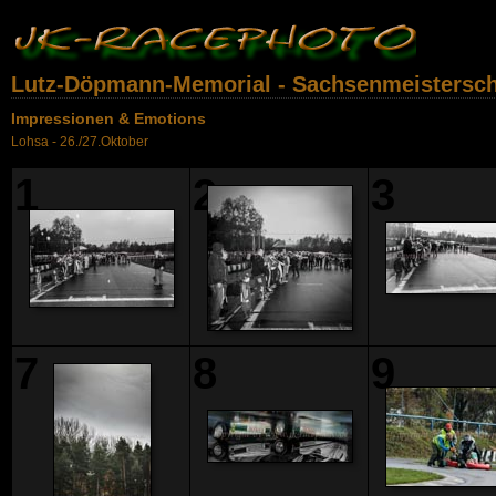
Lutz-Döpmann-Memorial - Sachsenmeisterscha
Impressionen & Emotions
Lohsa - 26./27.Oktober
1
2
3
7
8
9