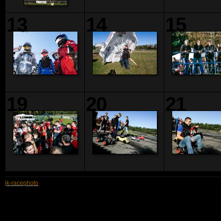
13
14
15
19
20
21
jk-racephoto