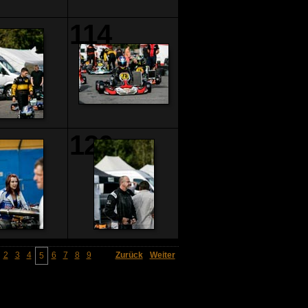
3
114
9
120
2
3
4
6
7
8
9
Zurück
Weiter
5