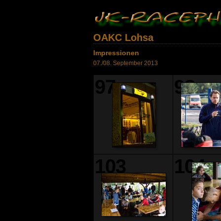
OAKC Lohsa
Impressionen
07./08. September 2013
97
98
103
104