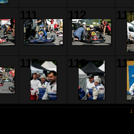
111
112
11
117
118
11
1