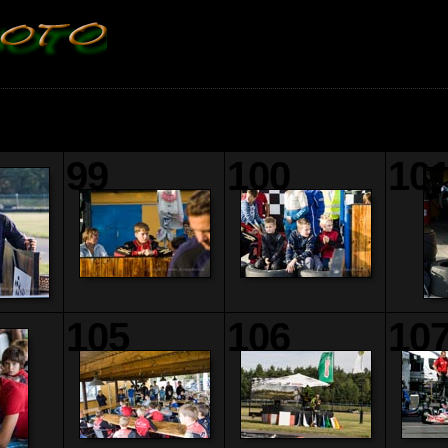
99
100
10
105
106
10