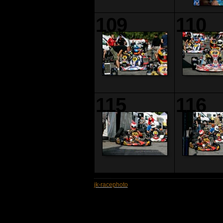
109
110
115
116
jk-racephoto