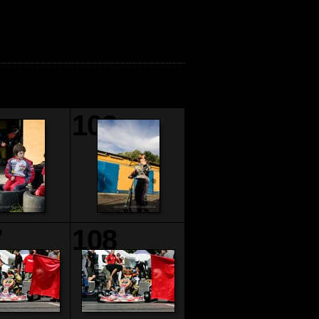
1
102
7
108