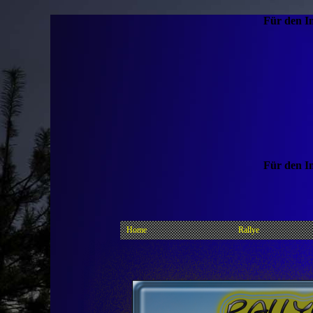
Für den In
Für den In
Home
Rallye